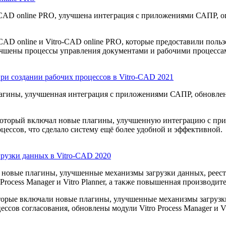
o-CAD online PRO, улучшена интеграция с приложениями САПР,
-CAD online и Vitro-CAD online PRO, которые предоставили пол
учшены процессы управления документами и рабочими процесса
и создании рабочих процессов в Vitro-CAD 2021
лагины, улучшенная интеграция с приложениями САПР, обновле
, который включал новые плагины, улучшенную интеграцию с п
ессов, что сделало систему ещё более удобной и эффективной.
рузки данных в Vitro-CAD 2020
ы новые плагины, улучшенные механизмы загрузки данных, реес
Process Manager и Vitro Planner, а также повышенная производит
оторые включали новые плагины, улучшенные механизмы загрузк
сов согласования, обновлены модули Vitro Process Manager и V