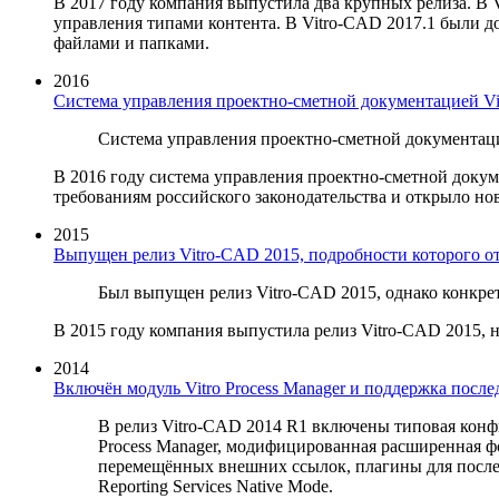
В 2017 году компания выпустила два крупных релиза. В
управления типами контента. В Vitro-CAD 2017.1 были д
файлами и папками.
2016
Система управления проектно-сметной документацией Vi
Система управления проектно-сметной документаци
В 2016 году система управления проектно-сметной докум
требованиям российского законодательства и открыло но
2015
Выпущен релиз Vitro-CAD 2015, подробности которого о
Был выпущен релиз Vitro-CAD 2015, однако конкрет
В 2015 году компания выпустила релиз Vitro-CAD 2015, 
2014
Включён модуль Vitro Process Manager и поддержка посл
В релиз Vitro-CAD 2014 R1 включены типовая конф
Process Manager, модифицированная расширенная ф
перемещённых внешних ссылок, плагины для после
Reporting Services Native Mode.