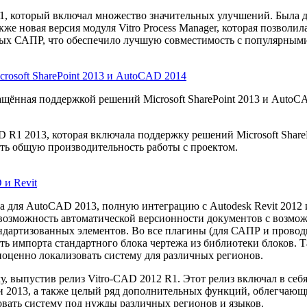
R1, который включал множество значительных улучшений. Была 
же новая версия модуля Vitro Process Manager, которая позволи
ых САПР, что обеспечило лучшую совместимость с популярным
rosoft SharePoint 2013 и AutoCAD 2014
нащённая поддержкой решений Microsoft SharePoint 2013 и Auto
 R1 2013, которая включала поддержку решений Microsoft Shar
ть общую производительность работы с проектом.
 и Revit
а для AutoCAD 2013, полную интеграцию с Autodesk Revit 2012 
 возможность автоматической версионности документов с возмо
ндартизованных элементов. Во все плагины (для САПР и провод
ть импорта стандартного блока чертежа из библиотеки блоков. 
оценно локализовать систему для различных регионов.
, выпустив релиз Vitro-CAD 2012 R1. Этот релиз включал в себя
 и 2013, а также целый ряд дополнительных функций, облегчаю
овать систему под нужды различных регионов и языков.