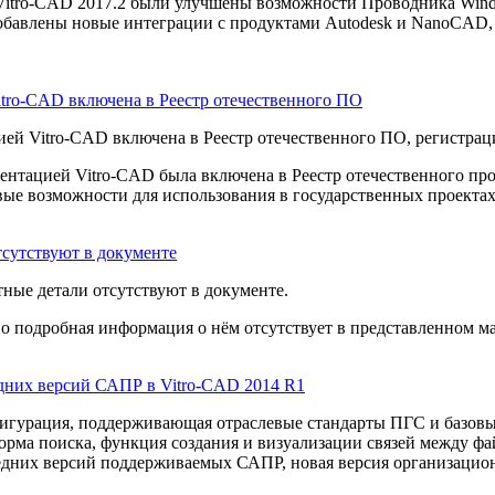
 Vitro-CAD 2017.2 были улучшены возможности Проводника Win
обавлены новые интеграции с продуктами Autodesk и NanoCAD, 
tro-CAD включена в Реестр отечественного ПО
ей Vitro-CAD включена в Реестр отечественного ПО, регистрац
ентацией Vitro-CAD была включена в Реестр отечественного про
вые возможности для использования в государственных проектах
тсутствуют в документе
ные детали отсутствуют в документе.
но подробная информация о нём отсутствует в представленном ма
едних версий САПР в Vitro-CAD 2014 R1
игурация, поддерживающая отраслевые стандарты ПГС и базовые
орма поиска, функция создания и визуализации связей между ф
дних версий поддерживаемых САПР, новая версия организацион