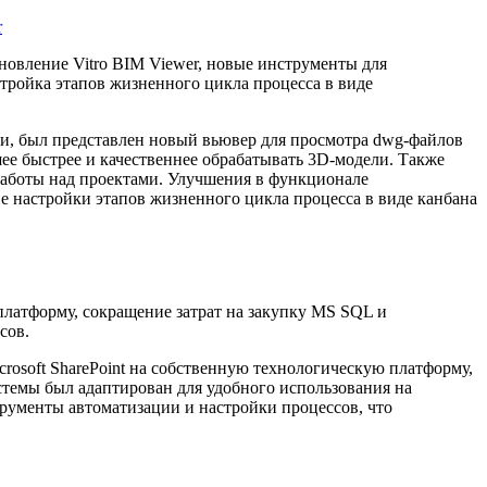
r
бновление Vitro BIM Viewer, новые инструменты для
ройка этапов жизненного цикла процесса в виде
ти, был представлен новый вьювер для просмотра dwg-файлов
шее быстрее и качественнее обрабатывать 3D-модели. Также
аботы над проектами. Улучшения в функционале
ие настройки этапов жизненного цикла процесса в виде канбана
 платформу, сокращение затрат на закупку MS SQL и
сов.
rosoft SharePoint на собственную технологическую платформу,
стемы был адаптирован для удобного использования на
трументы автоматизации и настройки процессов, что