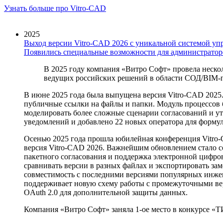
Узнать больше про Vitro-CAD
2025
Выход версии Vitro-CAD 2026 с уникальной системой упр
Появились специальные возможности для администратор
В 2025 году компания «Витро Софт» провела неско
ведущих российских решений в области СОД/BIM-
В июне 2025 года была выпущена версия Vitro-CAD 2025
публичные ссылки на файлы и папки. Модуль процессов б
моделировать более сложные сценарии согласований и у
уведомлений и добавлено 22 новых оператора для формул
Осенью 2025 года прошла юбилейная конференция Vitro-
версия Vitro-CAD 2026. Важнейшим обновлением стало с
пакетного согласования и поддержка электронной цифров
сравнивать версии в разных файлах и экспортировать за
совместимость с последними версиями популярных инжене
поддерживает новую схему работы с промежуточными вер
OAuth 2.0 для дополнительной защиты данных.
Компания «Витро Софт» заняла 1-ое место в конкурсе «