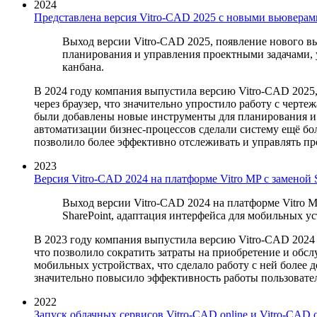
2024
Представлена версия Vitro-CAD 2025 с новыми вьюверам
Выход версии Vitro-CAD 2025, появление нового вь
планирования и управления проектными задачами, 
канбана.
В 2024 году компания выпустила версию Vitro-CAD 2025,
через браузер, что значительно упростило работу с черт
были добавлены новые инструменты для планирования и
автоматизации бизнес-процессов сделали систему ещё бо
позволило более эффективно отслеживать и управлять пр
2023
Версия Vitro-CAD 2024 на платформе Vitro MP с заменой
Выход версии Vitro-CAD 2024 на платформе Vitro M
SharePoint, адаптация интерфейса для мобильных у
В 2023 году компания выпустила версию Vitro-CAD 2024 н
что позволило сократить затраты на приобретение и обс
мобильных устройствах, что сделало работу с ней более
значительно повысило эффективность работы пользовате
2022
Запуск облачных сервисов Vitro-CAD online и Vitro-CAD 