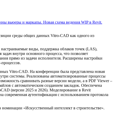
нны вьюеры и маркапы. Новая схема ведения WIP в Revit.
озиции среды общих данных Vitro-CAD как одного из
 настраиваемые виды, поддержка облаков точек (LAS),
задач внутри основного процесса, что позволяет
ания прямо из задачи исполнителя. Расширены настройки
-процессов.
нных Vitro-CAD. На конференции была представлена новая
нутри системы. Реализованы автоматизированные процессы
зможность сравнивать разные версии модели, а в PDF Viewer –
айлов с автоматическим созданием закладок. Обеспечена
oCAD (версии 2025 и 2026). Моделирование в Revit
на современная аутентификация с использованием протокола
в номинации «Искусственный интеллект в строительстве».