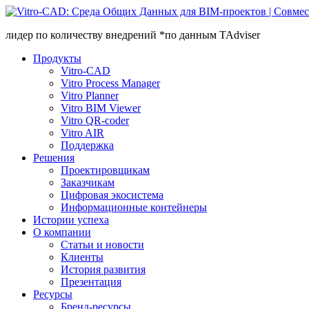
лидер по количеству внедрений *по данным TAdviser
Продукты
Vitro-CAD
Vitro Process Manager
Vitro Planner
Vitro BIM Viewer
Vitro QR-coder
Vitro AIR
Поддержка
Решения
Проектировщикам
Заказчикам
Цифровая экосистема
Информационные контейнеры
Истории успеха
О компании
Статьи и новости
Клиенты
История развития
Презентация
Ресурсы
Бренд-ресурсы