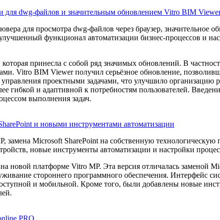
и для dwg-файлов и значительным обновлением Vitro BIM Viewe
ювера для просмотра dwg-файлов через браузер, значительное о
улучшенный функционал автоматизации бизнес-процессов и наст
 которая принесла с собой ряд значимых обновлений. В частнос
ежами. Vitro BIM Viewer получил серьёзное обновление, позволив
 управления проектными задачами, что улучшило организацию р
лее гибкой и адаптивной к потребностям пользователей. Введен
оцессом выполнения задач.
 SharePoint и новыми инструментами автоматизации
P, замена Microsoft SharePoint на собственную технологическую
стройств, новые инструменты автоматизации и настройки процес
а новой платформе Vitro MP. Эта версия отличалась заменой Mic
луживание стороннего программного обеспечения. Интерфейс си
 доступной и мобильной. Кроме того, были добавлены новые инс
лей.
online PRO