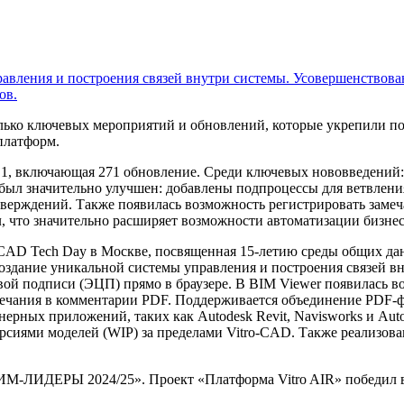
авления и построения связей внутри системы. Усовершенствова
ов.
лько ключевых мероприятий и обновлений, которые укрепили п
платформ.
.1, включающая 271 обновление. Среди ключевых нововведений:
ыл значительно улучшен: добавлены подпроцессы для ветвления 
тверждений. Также появилась возможность регистрировать замеч
, что значительно расширяет возможности автоматизации бизнес
CAD Tech Day в Москве, посвященная 15-летию среды общих да
оздание уникальной системы управления и построения связей в
ой подписи (ЭЦП) прямо в браузере. В BIM Viewer появилась во
мечания в комментарии PDF. Поддерживается объединение PDF-ф
рных приложений, таких как Autodesk Revit, Navisworks и Aut
сиями моделей (WIP) за пределами Vitro-CAD. Также реализова
ТИМ-ЛИДЕРЫ 2024/25». Проект «Платформа Vitro AIR» победил 