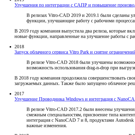
Улучшения по интеграции с САПР и повышение производ
В релизах Vitro-CAD 2019 и 2019.1 были сделаны 
функции, улучшающие работу с рабочими процесса
В 2019 году компания выпустила два релиза, которые вк
новые функции, направленные на улучшение работы с ра
2018
Запуск облачного сервиса Vitro Park и снятие ограниче
В релизе Vitro-CAD 2018 были улучшены возможно
возможность использования drag-n-drop при выгрузк
В 2018 году компания продолжила совершенствовать сво
загружаемых данных. Также было запущено облачное решен
2017
Улучшение Проводника Windows и интеграция с NanoCAD
В релизе Vitro-CAD 2017.2 были внесены улучшени
смежным специальностям, присвоение типа контента
интеграция с NanoCAD 7 и 8, продуктами Autodesk 
важные изменения.