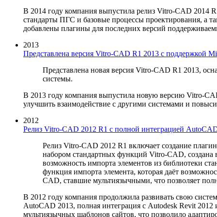
В 2014 году компания выпустила релиз Vitro-CAD 2014 
стандарты ПГС и базовые процессы проектирования, а так
добавлены плагины для последних версий поддерживаем
2013
Представлена версия Vitro-CAD R1 2013 с поддержкой Mic
Представлена новая версия Vitro-CAD R1 2013, ос
системы.
В 2013 году компания выпустила новую версию Vitro-CAD
улучшить взаимодействие с другими системами и повыси
2012
Релиз Vitro-CAD 2012 R1 с полной интеграцией AutoCAD
Релиз Vitro-CAD 2012 R1 включает создание плагин
набором стандартных функций Vitro-CAD, создана
возможность импорта элементов из библиотеки ста
функция импорта элемента, которая даёт возможнос
CAD, ставшие мультиязычными, что позволяет полн
В 2012 году компания продолжила развивать свою систему
AutoCAD 2013, полная интеграция с Autodesk Revit 2012
мультиязычных шаблонов сайтов, что позволило адаптир