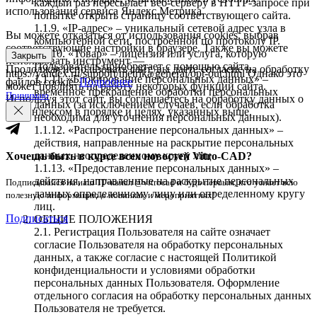
каждый раз пересылает веб-серверу в HTTP-запросе при
использования сервиса Яндекс.Метрика.
попытке открыть страницу соответствующего сайта.
1.1.9. «IP-адрес» – уникальный сетевой адрес узла в
Вы можете отказаться от использования cookies, выбрав
компьютерной сети, построенной по протоколу IP.
соответствующие настройки в браузере. Также вы можете
1.1.10. «Товар» – лицензия или услуга, которую
Закрыть
использовать инструмент —
Пользователь приобретает с помощью сайта.
Продолжая использовать сайт, вы даете согласие на обработку
https://yandex.ru/support/metrika/general/opt-out.html Однако это
1.1.11. «Блокирование персональных данных» –
файлов cookie.
Подробнее
может повлиять на работу некоторых функций сайта.
временное прекращение обработки персональных
Принимаю
Используя этот сайт, вы соглашаетесь на обработку данных о
данных (за исключением случаев, если обработка
вас Яндексом в порядке и целях, указанных выше.
необходима для уточнения персональных данных).
1.1.12. «Распространение персональных данных» –
действия, направленные на раскрытие персональных
данных неопределенному кругу лиц.
Хочешь быть в курсе всех новостей Vitro-CAD?
1.1.13. «Предоставление персональных данных» –
действия, направленные на раскрытие персональных
Подписывайся на наш ТГ-канал @vitrocad и будь первым, кто узнает всю
данных определенному лицу или определенному кругу
полезную информацию о новинках и мероприятиях!
лиц.
Подписаться
ОБЩИЕ ПОЛОЖЕНИЯ
2.1. Регистрация Пользователя на сайте означает
согласие Пользователя на обработку персональных
данных, а также согласие с настоящей Политикой
конфиденциальности и условиями обработки
персональных данных Пользователя. Оформление
отдельного согласия на обработку персональных данных
Пользователя не требуется.