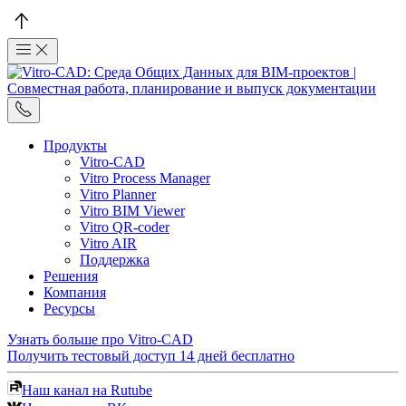
Продукты
Vitro-CAD
Vitro Process Manager
Vitro Planner
Vitro BIM Viewer
Vitro QR-coder
Vitro AIR
Поддержка
Решения
Компания
Ресурсы
Узнать больше про Vitro-CAD
Получить тестовый доступ
14 дней бесплатно
Наш канал на Rutube