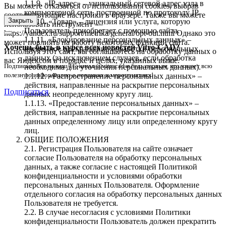
1.1.9. «IP-адрес» – уникальный сетевой адрес узла в
Вы можете отказаться от использования cookies, выбрав
компьютерной сети, построенной по протоколу IP.
соответствующие настройки в браузере. Также вы можете
Закрыть
1.1.10. «Товар» – лицензия или услуга, которую
использовать инструмент —
Пользователь приобретает с помощью сайта.
https://yandex.ru/support/metrika/general/opt-out.html Однако это
1.1.11. «Блокирование персональных данных» –
может повлиять на работу некоторых функций сайта.
Хочешь быть в курсе всех новостей Vitro-CAD?
временное прекращение обработки персональных
Используя этот сайт, вы соглашаетесь на обработку данных о
данных (за исключением случаев, если обработка
вас Яндексом в порядке и целях, указанных выше.
Подписывайся на наш ТГ-канал @vitrocad и будь первым, кто узнает всю
необходима для уточнения персональных данных).
полезную информацию о новинках и мероприятиях!
1.1.12. «Распространение персональных данных» –
действия, направленные на раскрытие персональных
Подписаться
данных неопределенному кругу лиц.
1.1.13. «Предоставление персональных данных» –
действия, направленные на раскрытие персональных
данных определенному лицу или определенному кругу
лиц.
ОБЩИЕ ПОЛОЖЕНИЯ
2.1. Регистрация Пользователя на сайте означает
согласие Пользователя на обработку персональных
данных, а также согласие с настоящей Политикой
конфиденциальности и условиями обработки
персональных данных Пользователя. Оформление
отдельного согласия на обработку персональных данных
Пользователя не требуется.
2.2. В случае несогласия с условиями Политики
конфиденциальности Пользователь должен прекратить