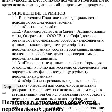
имени vitrocad.ru, которую можно получить о Пользователе во
время использования данного сайта, программ и продуктов.
ОПРЕДЕЛЕНИЕ ТЕРМИНОВ
1.1. В настоящей Политике конфиденциальности
используются следующие термины:
1.1.1. «Сайт» — vitrocad.ru
1.1.2. «Администрация сайта (далее – Администрация
сайта, Оператор)» – ООО “Витро Софт”, которое
организуют и осуществляет обработку персональных
данных, а также определяет цели обработки
персональных данных, состав персональных данных,
подлежащих обработке, действия, совершаемые с
персональными данными.
1.1.3. «Персональные данные» – любая информация,
относящаяся к прямо или косвенно определенному или
определяемому физическому лицу (субъекту
персональных данных).
1.1.4. «Обработка персональных данных» – любое
действие (операция) или совокупность действий
Закрыть
(операций), совершаемых с использованием средств
автоматизации или без использования таких средств с
персональными данными, включая сбор, запись,
Политика в отношении обработки
систематизацию, накопление, хранение, уточнение
(обновление, изменение), извлечение, использование,
персональных данных