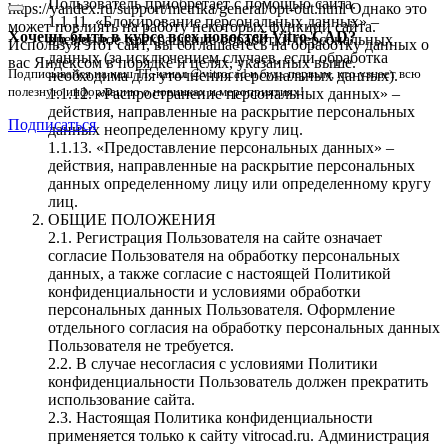
Пользователь приобретает с помощью сайта.
https://yandex.ru/support/metrika/general/opt-out.html Однако это
1.1.11. «Блокирование персональных данных» –
может повлиять на работу некоторых функций сайта.
Хочешь быть в курсе всех новостей Vitro-CAD?
временное прекращение обработки персональных
Используя этот сайт, вы соглашаетесь на обработку данных о
данных (за исключением случаев, если обработка
вас Яндексом в порядке и целях, указанных выше.
Подписывайся на наш ТГ-канал @vitrocad и будь первым, кто узнает всю
необходима для уточнения персональных данных).
полезную информацию о новинках и мероприятиях!
1.1.12. «Распространение персональных данных» –
действия, направленные на раскрытие персональных
Подписаться
данных неопределенному кругу лиц.
1.1.13. «Предоставление персональных данных» –
действия, направленные на раскрытие персональных
данных определенному лицу или определенному кругу
лиц.
ОБЩИЕ ПОЛОЖЕНИЯ
2.1. Регистрация Пользователя на сайте означает
согласие Пользователя на обработку персональных
данных, а также согласие с настоящей Политикой
конфиденциальности и условиями обработки
персональных данных Пользователя. Оформление
отдельного согласия на обработку персональных данных
Пользователя не требуется.
2.2. В случае несогласия с условиями Политики
конфиденциальности Пользователь должен прекратить
использование сайта.
2.3. Настоящая Политика конфиденциальности
применяется только к сайту vitrocad.ru. Администрация