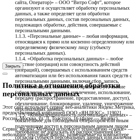
сайта, Оператор)» – ООО “Витро Софт”, которое
организуют и осуществляет обработку персональных
данных, а также определяет цели обработки
персональных данных, состав персональных данных,
подлежащих обработке, действия, совершаемые с
персональными данными.
1.1.3. «Персональные данные» – любая информация,
относящаяся к прямо или косвенно определенному или
определяемому физическому лицу (субъекту
персональных данных).
1.1.4. «Обработка персональных данных» – любое
действие (операция) или совокупность действий
Закрыть
(операций), совершаемых с использованием средств
автоматизации или без использования таких средств с
персональными данными, включая сбор, запись,
Политика в отношении обработки
систематизацию, накопление, хранение, уточнение
(обновление, изменение), извлечение, использование,
персональных данных
передачу (распространение, предоставление, доступ),
обезличивание, блокирование, удаление, уничтожение
Этот сайт использует сервис веб-аналитики Яндекс.Метрика,
персональных данных.
предоставляемый компанией ООО «ЯНДЕКС», 119021,
1.1.5. «Конфиденциальность персональных данных» –
Россия, Москва, ул. Л. Толстого, 16 (далее — Яндекс).
обязательное для соблюдения Оператором или иным
получившим доступ к персональным данным лицом
Сервис Яндекс.Метрика использует технологию «cookie» —
требование не допускать их распространения без
небольшие текстовые файлы, размещаемые на компьютере
согласия субъекта персональных данных или наличия