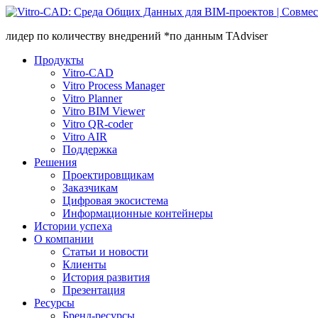
лидер по количеству внедрений *по данным TAdviser
Продукты
Vitro-CAD
Vitro Process Manager
Vitro Planner
Vitro BIM Viewer
Vitro QR-coder
Vitro AIR
Поддержка
Решения
Проектировщикам
Заказчикам
Цифровая экосистема
Информационные контейнеры
Истории успеха
О компании
Статьи и новости
Клиенты
История развития
Презентация
Ресурсы
Бренд-ресурсы