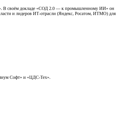
». В своём докладе «СОД 2.0 — к промышленному ИИ» он
ласти и лидеров ИТ-отрасли (Яндекс, Росатом, ИТМО) для
емиум Софт» и «ЦДС-Тех».