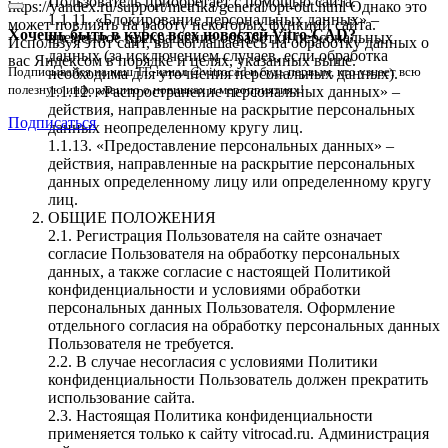
Пользователь приобретает с помощью сайта.
https://yandex.ru/support/metrika/general/opt-out.html Однако это
1.1.11. «Блокирование персональных данных» –
может повлиять на работу некоторых функций сайта.
Хочешь быть в курсе всех новостей Vitro-CAD?
временное прекращение обработки персональных
Используя этот сайт, вы соглашаетесь на обработку данных о
данных (за исключением случаев, если обработка
вас Яндексом в порядке и целях, указанных выше.
Подписывайся на наш ТГ-канал @vitrocad и будь первым, кто узнает всю
необходима для уточнения персональных данных).
полезную информацию о новинках и мероприятиях!
1.1.12. «Распространение персональных данных» –
действия, направленные на раскрытие персональных
Подписаться
данных неопределенному кругу лиц.
1.1.13. «Предоставление персональных данных» –
действия, направленные на раскрытие персональных
данных определенному лицу или определенному кругу
лиц.
ОБЩИЕ ПОЛОЖЕНИЯ
2.1. Регистрация Пользователя на сайте означает
согласие Пользователя на обработку персональных
данных, а также согласие с настоящей Политикой
конфиденциальности и условиями обработки
персональных данных Пользователя. Оформление
отдельного согласия на обработку персональных данных
Пользователя не требуется.
2.2. В случае несогласия с условиями Политики
конфиденциальности Пользователь должен прекратить
использование сайта.
2.3. Настоящая Политика конфиденциальности
применяется только к сайту vitrocad.ru. Администрация