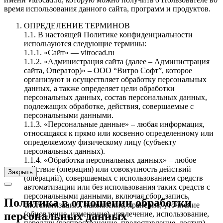
время использования данного сайта, программ и продуктов.
ОПРЕДЕЛЕНИЕ ТЕРМИНОВ
1.1. В настоящей Политике конфиденциальности
используются следующие термины:
1.1.1. «Сайт» — vitrocad.ru
1.1.2. «Администрация сайта (далее – Администрация
сайта, Оператор)» – ООО “Витро Софт”, которое
организуют и осуществляет обработку персональных
данных, а также определяет цели обработки
персональных данных, состав персональных данных,
подлежащих обработке, действия, совершаемые с
персональными данными.
1.1.3. «Персональные данные» – любая информация,
относящаяся к прямо или косвенно определенному или
определяемому физическому лицу (субъекту
персональных данных).
1.1.4. «Обработка персональных данных» – любое
действие (операция) или совокупность действий
Закрыть
(операций), совершаемых с использованием средств
автоматизации или без использования таких средств с
персональными данными, включая сбор, запись,
Политика в отношении обработки
систематизацию, накопление, хранение, уточнение
(обновление, изменение), извлечение, использование,
персональных данных
передачу (распространение, предоставление, доступ),