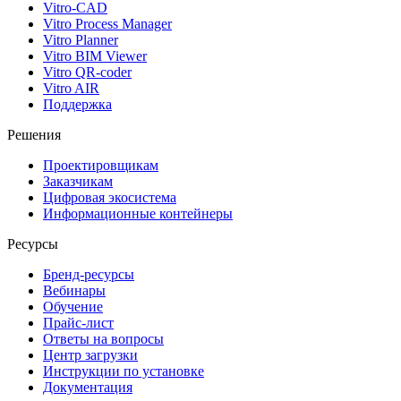
Vitro-CAD
Vitro Process Manager
Vitro Planner
Vitro BIM Viewer
Vitro QR-coder
Vitro AIR
Поддержка
Решения
Проектировщикам
Заказчикам
Цифровая экосистема
Информационные контейнеры
Ресурсы
Бренд-ресурсы
Вебинары
Обучение
Прайс-лист
Ответы на вопросы
Центр загрузки
Инструкции по установке
Документация