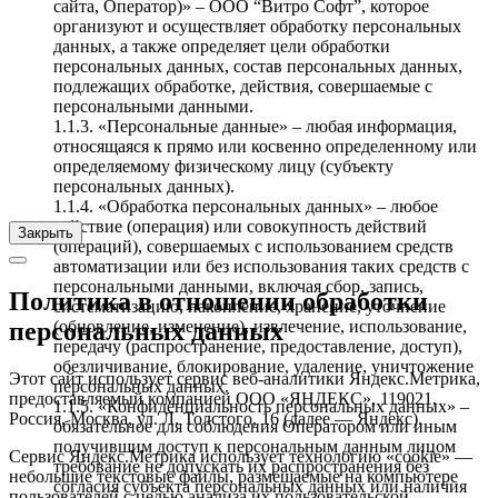
сайта, Оператор)» – ООО “Витро Софт”, которое
организуют и осуществляет обработку персональных
данных, а также определяет цели обработки
персональных данных, состав персональных данных,
подлежащих обработке, действия, совершаемые с
персональными данными.
1.1.3. «Персональные данные» – любая информация,
относящаяся к прямо или косвенно определенному или
определяемому физическому лицу (субъекту
персональных данных).
1.1.4. «Обработка персональных данных» – любое
действие (операция) или совокупность действий
Закрыть
(операций), совершаемых с использованием средств
автоматизации или без использования таких средств с
персональными данными, включая сбор, запись,
Политика в отношении обработки
систематизацию, накопление, хранение, уточнение
(обновление, изменение), извлечение, использование,
персональных данных
передачу (распространение, предоставление, доступ),
обезличивание, блокирование, удаление, уничтожение
Этот сайт использует сервис веб-аналитики Яндекс.Метрика,
персональных данных.
предоставляемый компанией ООО «ЯНДЕКС», 119021,
1.1.5. «Конфиденциальность персональных данных» –
Россия, Москва, ул. Л. Толстого, 16 (далее — Яндекс).
обязательное для соблюдения Оператором или иным
получившим доступ к персональным данным лицом
Сервис Яндекс.Метрика использует технологию «cookie» —
требование не допускать их распространения без
небольшие текстовые файлы, размещаемые на компьютере
согласия субъекта персональных данных или наличия
пользователей с целью анализа их пользовательской